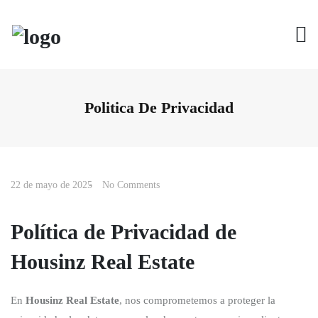
S
a
l
t
a
r
a
l
Politica De Privacidad
c
o
n
t
e
n
i
22 de mayo de 2025
No Comments
d
o
Política de Privacidad de
Housinz Real Estate
En
Housinz Real Estate
, nos comprometemos a proteger la