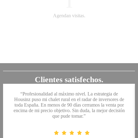
1
Agendan visitas.
Tu casa puede
ser la próxima
en venderse.
Clientes satisfechos.
“Profesionalidad al máximo nivel. La estrategia de
Housinz puso mi chalet rural en el radar de inversores de
toda España. En menos de 90 días cerramos la venta por
encima de mi precio objetivo. Sin duda, la mejor decisión
que pude tomar.”