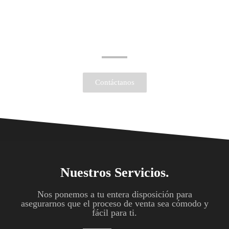
Nosotros nos Encargamos de
Contarla Bien
y Venderla Mejor.
Contáctanos
Nuestros Servicios.
Nos ponemos a tu entera disposición para
asegurarnos que el proceso de venta sea cómodo y
fácil para ti.