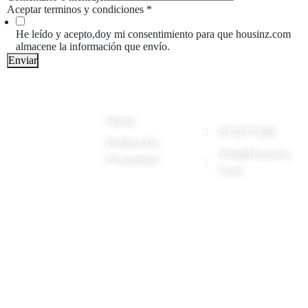
Aceptar terminos y condiciones
*
c
o
He leído y acepto,doy mi consentimiento para que housinz.com
n
almacene la información que envío.
di
Enviar
ci
o
Menu
n
Contácto
e
En Housinz Real
s
Home
Estate
672277398
Política De
trabajamos por y
Info@housinz.
Privacidad
Com
para nuestros
clientes
Copyrithg © Housinz.com 2025.
Página creada por Housinz.com