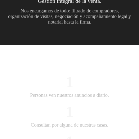
Gestión integral de la venta.
Nos encargamos de todo: filtrado de compradores,
organización de visitas, negociación y acompañamiento legal y
notarial hasta la firma.
Nuestros números:
1
Personas ven nuestros anuncios a diario.
1
Consultan por alguna de nuestras casas.